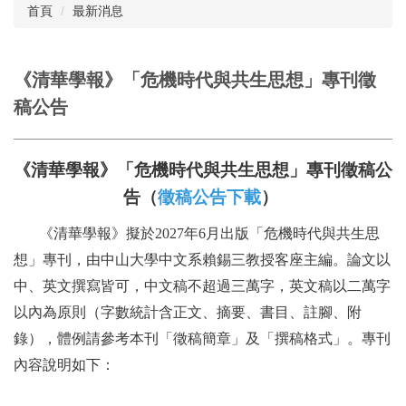
首頁
最新消息
購閱辦法
《清華學報》「危機時代與共生思想」專刊徵
稿公告
《清華學報》「危機時代與共生思想」專刊徵稿公
告（
徵稿公告下載
）
《清華學報》擬於
2027
年
6
月出版
「危機時代與共生思
想」專
刊，由中山大學中文系賴錫三教授客座主編。論文以
中、英文撰寫皆可，中文稿不超過三萬字，英文稿以二萬字
以內為原則（字數統計含正文、摘要、書目、註腳、附
錄），體例請參考本刊「徵稿簡章」及「撰稿格式」。專刊
內容說明如下：