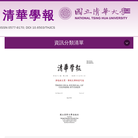
跳
到
清華學報
主
要
ISSN 0577-9170; DOI 10.6503/THJCS
內
容
資訊分類清單
區
學報簡介
編輯委員
期刊資料庫
徵稿簡章
撰稿格式
出版與寫作倫理聲明