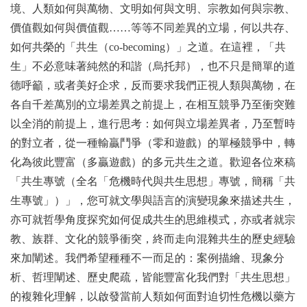
境、人類如何與萬物、文明如何與文明、宗教如何與宗教、
價值觀如何與價值觀……等等不同差異的立場，何以共存、
如何共榮的「共生（
co-becoming
）」之道。在這裡，「共
生」不必意味著純然的和諧（烏托邦），也不只是簡單的道
德呼籲，或者美好企求，反而要求我們正視人類與萬物，在
各自千差萬別的立場差異之前提上，在相互競爭乃至衝突難
以全消的前提上，進行思考：如何與立場差異者，乃至暫時
的對立者，從一種輸贏鬥爭（零和遊戲）的單極競爭中，轉
化為彼此豐富（多贏遊戲）的多元共生之道。歡迎各位來稿
「共生專號（全名「危機時代與共生思想」專號，簡稱「共
生專號」）」，您可就文學與語言的演變現象來描述共生，
亦可就哲學角度探究如何促成共生的思維模式，亦或者就宗
教、族群、文化的競爭衝突，終而走向混雜共生的歷史經驗
來加闡述。我們希望種種不一而足的：案例描繪、現象分
析、哲理闡述、歷史爬疏，皆能豐富化我們對「共生思想」
的複雜化理解，以啟發當前人類如何面對迫切性危機以藥方