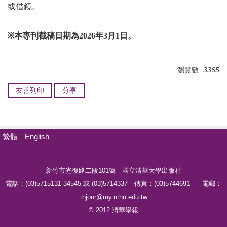
或借鏡。
※
本專刊截稿日期為
2026
年
3
月
1
日。
瀏覽數:
3365
友善列印
分享
繁體
English
新竹市光復路二段101號 國立清華大學出版社
電話：(03)5715131-34545 或 (03)5714337 傳真：(03)5744691 電郵：
thjour@my.nthu.edu.tw
© 2012 清華學報