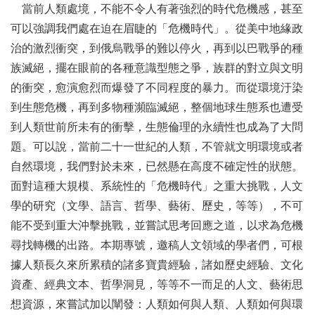
當前人類處境，不能不令人有著強烈的時代危機感，甚至
可以強調我們處在迫在眉睫的「危機時代」。從美中地緣政
治的激烈衝突，到俄烏戰爭的難以停火，再到以巴戰爭的種
族滅絕，擺在眼前的各種意識型態之爭，族群的對立與文明
的衝突，愈演愈烈而爆發了不同程度的暴力。而從環境汙染
到生態危機，再到多物種瀕臨滅絕，整個地球生態系也遭受
到人類世前所未有的衝擊，生態倫理的永續性也成為了大問
題。可以說，當前二十一世紀的人類，不管就文明環境或者
自然環境，我們對於未來，已然懸在高度不確定性的狀態。
面對這種大規模、系統性的「危機時代」之重大挑戰，人文
學的研究（文學、語言、哲學、藝術、歷史，等等），不可
能不受到重大沖擊挑戰，並嘗試思考回應之道，以求為危機
尋找轉機的出路。本期專號，邀稿人文領域的學者們，可根
據人類長久來所累積的諸多寶貴經驗，諸如歷史經驗、文化
資產、經典文本、哲學洞見，等等不一而足的人文、藝術思
想資源，來嘗試加以闡發：人類如何與人類、人類如何與環