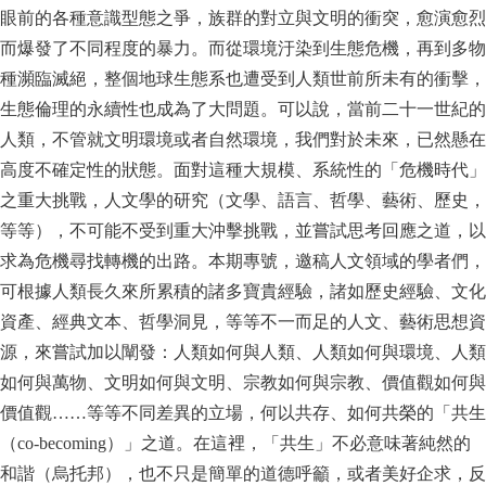
眼前的各種意識型態之爭，族群的對立與文明的衝突，愈演愈烈
而爆發了不同程度的暴力。而從環境汙染到生態危機，再到多物
種瀕臨滅絕，整個地球生態系也遭受到人類世前所未有的衝擊，
生態倫理的永續性也成為了大問題。可以說，當前二十一世紀的
人類，不管就文明環境或者自然環境，我們對於未來，已然懸在
高度不確定性的狀態。面對這種大規模、系統性的「危機時代」
之重大挑戰，人文學的研究（文學、語言、哲學、藝術、歷史，
等等），不可能不受到重大沖擊挑戰，並嘗試思考回應之道，以
求為危機尋找轉機的出路。本期專號，邀稿人文領域的學者們，
可根據人類長久來所累積的諸多寶貴經驗，諸如歷史經驗、文化
資產、經典文本、哲學洞見，等等不一而足的人文、藝術思想資
源，來嘗試加以闡發：人類如何與人類、人類如何與環境、人類
如何與萬物、文明如何與文明、宗教如何與宗教、價值觀如何與
價值觀……等等不同差異的立場，何以共存、如何共榮的「共生
（
co-becoming
）」之道。在這裡，「共生」不必意味著純然的
和諧（烏托邦），也不只是簡單的道德呼籲，或者美好企求，反