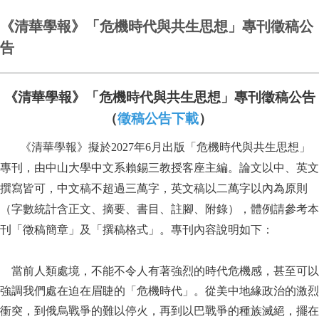
《清華學報》「危機時代與共生思想」專刊徵稿公
告
《清華學報》「危機時代與共生思想」專刊徵稿公告
（
徵稿公告下載
）
《清華學報》擬於
2027
年
6
月出版
「危機時代與共生思想」
專
刊，由中山大學中文系賴錫三教授客座主編。論文以中、英文
撰寫皆可，中文稿不超過三萬字，英文稿以二萬字以內為原則
（字數統計含正文、摘要、書目、註腳、附錄），體例請參考本
刊「徵稿簡章」及「撰稿格式」。專刊內容說明如下：
當前人類處境，不能不令人有著強烈的時代危機感，甚至可以
強調我們處在迫在眉睫的「危機時代」。從美中地緣政治的激烈
衝突，到俄烏戰爭的難以停火，再到以巴戰爭的種族滅絕，擺在