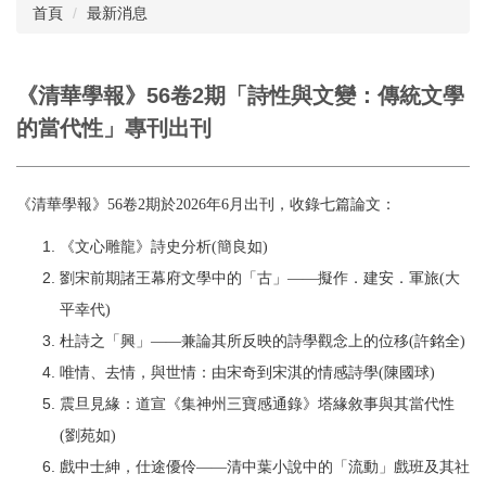
首頁
最新消息
購閱辦法
《清華學報》56卷2期「詩性與文變：傳統文學
的當代性」專刊出刊
《清華學報》
56
卷
2
期於
2026
年
6
月出刊，收錄七篇論文：
《文心雕龍》詩史分析(簡良如)
劉宋前期諸王幕府文學中的「古」——擬作．建安．軍旅(大
平幸代)
杜詩之「興」——兼論其所反映的詩學觀念上的位移(許銘全)
唯情、去情，與世情：由宋奇到宋淇的情感詩學(陳國球)
震旦見緣：道宣《集神州三寶感通錄》塔緣敘事與其當代性
(劉苑如)
戲中士紳，仕途優伶——清中葉小說中的「流動」戲班及其社