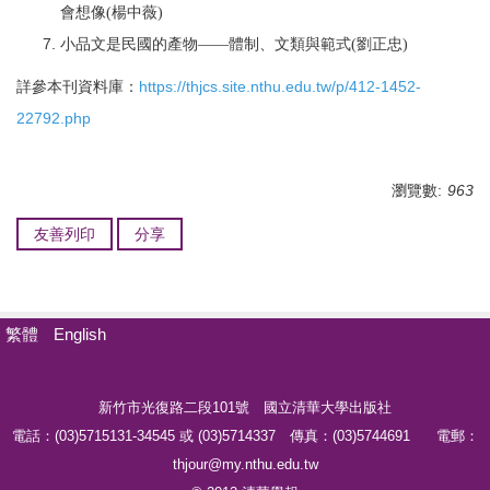
會想像(楊中薇)
小品文是民國的產物——體制、文類與範式(劉正忠)
https://thjcs.site.nthu.edu.tw/p/412-1452-
詳參本刊資料庫：
22792.php
瀏覽數:
963
友善列印
分享
繁體
English
新竹市光復路二段101號 國立清華大學出版社
電話：(03)5715131-34545 或 (03)5714337 傳真：(03)5744691 電郵：
thjour@my.nthu.edu.tw