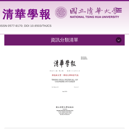
跳
到
清華學報
主
要
ISSN 0577-9170; DOI 10.6503/THJCS
內
容
資訊分類清單
區
學報簡介
編輯委員
期刊資料庫
徵稿簡章
撰稿格式
出版與寫作倫理聲明