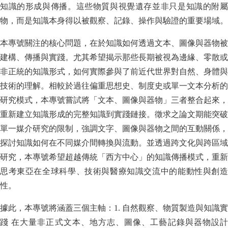
知識的形成與傳播。這些物質與視覺遺存並非只是知識的附屬
物，而是知識本身得以被觀察、記錄、操作與驗證的重要場域。
本專號關注的核心問題，在於知識如何透過文本、圖像與器物被
建構、傳播與實踐。尤其希望揭示那些長期被視為邊緣、零散或
非正統的知識形式，如何實際參與了前近代世界對自然、身體與
技術的理解。相較於過往偏重思想史、制度史或單一文本分析的
研究模式，本專號嘗試將「文本、圖像與器物」三者整合起來，
重新建立知識形成的完整知識到實踐鏈接。徵求之論文期能突破
單一媒介研究的限制，強調文字、圖像與器物之間的互動關係，
探討知識如何在不同媒介間轉換與流動。並透過跨文化與跨區域
研究，本專號希望超越傳統「西方中心」的知識傳播模式，重新
思考東亞在全球科學、技術與醫療知識交流中的能動性與創造
性。
據此，本專號將涵蓋三個主軸：1. 自然觀察、物質製造與知識實
踐 在大量非正式文本、地方志、圖像、工藝記錄與器物設計