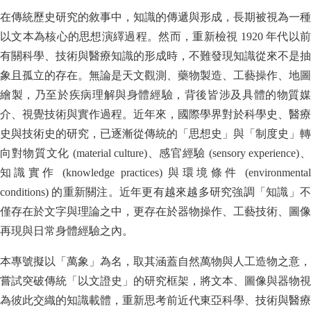
在傳統歷史研究的敘事中，知識的傳遞與形成，長期被視為一種
以文本為核心的思想演繹過程。然而，重新檢視 1920 年代以前
有關科學、技術與醫療知識的形成時，不難發現知識從來不是抽
象且孤立的存在。無論是天文觀測、藥物製造、工藝操作、地圖
繪製，乃至於疾病理解與身體經驗，背後皆涉及具體的物質媒
介、視覺技術與實作過程。近年來，國際學界對於科學史、醫療
史與技術史的研究，已逐漸從傳統的「思想史」與「制度史」轉
向對物質文化 (material culture)、感官經驗 (sensory experience)、
知識實作 (knowledge practices) 與環境條件 (environmental
conditions) 的重新關注。近年更有越來越多研究強調「知識」不
僅存在於文字與理論之中，更存在於器物操作、工藝技術、圖像
再現與日常身體經驗之內。
本專號擬以「萬象」為名，取其涵蓋自然萬物與人工造物之意，
嘗試突破傳統「以文證史」的研究框架，將文本、圖像與器物視
為彼此交織的知識載體，重新思考前近代東亞科學、技術與醫療