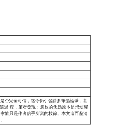
記述是否完全可信，迄今仍引發諸多筆墨論爭，甚
及編選過 程，筆者發現：袁枚的焦點原本是想炫耀
芹家族只是作者信手所寫的枝節。本文進而釐清
因。