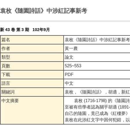
袁枚《隨園詩話》中涉紅記事新考
新 43 卷 第 3 期 102年9月
篇名
袁枚《隨園詩話》中涉紅記事新
作者
黃一農
類型
論文
頁數
525~553
下載
PDF
語言
中文
關鍵詞
袁枚，《隨園詩話》，胡適，新
中文摘要
袁枚 (1716-1798) 的
至被有些學者認為關乎胡適 (18
自己的隨園，竟已成為《紅樓夢》
袁枚在此涉紅文字中因何犯錯，