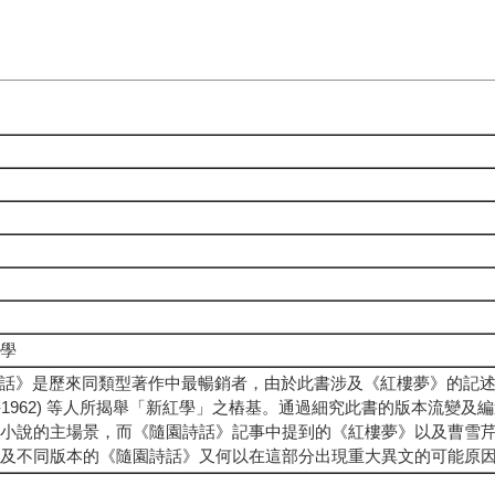
考
紅學
《隨園詩話》是歷來同類型著作中最暢銷者，由於此書涉及《紅樓夢》的
91-1962) 等人所揭舉「新紅學」之樁基。通過細究此書的版本流變
小說的主場景，而《隨園詩話》記事中提到的《紅樓夢》以及曹雪
以及不同版本的《隨園詩話》又何以在這部分出現重大異文的可能原